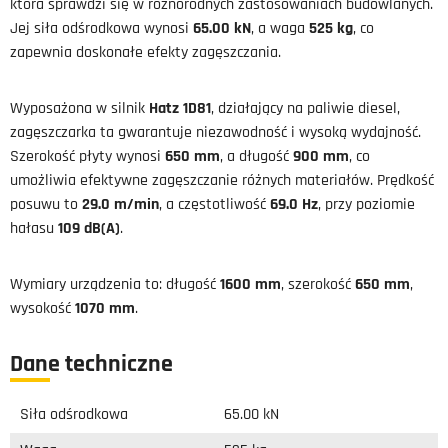
która sprawdzi się w różnorodnych zastosowaniach budowlanych.
Jej siła odśrodkowa wynosi
65.00 kN
, a waga
525 kg
, co
zapewnia doskonałe efekty zagęszczania.
Wyposażona w silnik
Hatz 1D81
, działający na paliwie diesel,
zagęszczarka ta gwarantuje niezawodność i wysoką wydajność.
Szerokość płyty wynosi
650 mm
, a długość
900 mm
, co
umożliwia efektywne zagęszczanie różnych materiałów. Prędkość
posuwu to
29.0 m/min
, a częstotliwość
69.0 Hz
, przy poziomie
hałasu
109 dB(A)
.
Wymiary urządzenia to: długość
1600 mm
, szerokość
650 mm
,
wysokość
1070 mm
.
Dane techniczne
Siła odśrodkowa
65.00 kN