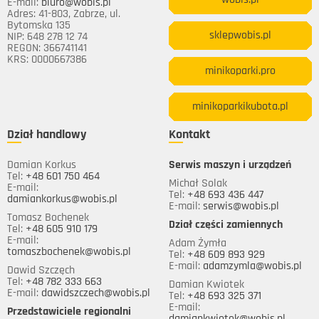
wobis.pl
E-mail:
biuro@wobis.pl
Adres: 41-803, Zabrze, ul.
Bytomska 135
sklepwobis.pl
NIP: 648 278 12 74
REGON: 366741141
KRS: 0000667386
minikoparki.pro
minikoparkikubota.pl
Dział handlowy
Kontakt
Damian Korkus
Serwis maszyn i urządzeń
Tel:
+48 601 750 464
Michał Solak
E-mail:
Tel:
+48 693 436 447
damiankorkus@wobis.pl
E-mail:
serwis@wobis.pl
Tomasz Bochenek
Dział części zamiennych
Tel:
+48 605 910 179
E-mail:
Adam Żymła
tomaszbochenek@wobis.pl
Tel:
+48 609 893 929
E-mail:
adamzymla@wobis.pl
Dawid Szczęch
Tel:
+48 782 333 663
Damian Kwiotek
E-mail:
dawidszczech@wobis.pl
Tel:
+48 693 325 371
E-mail:
Przedstawiciele regionalni