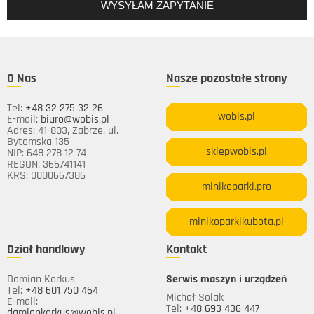
O Nas
Nasze pozostałe strony
Tel:
+48 32 275 32 26
wobis.pl
E-mail:
biuro@wobis.pl
Adres: 41-803, Zabrze, ul.
Bytomska 135
sklepwobis.pl
NIP: 648 278 12 74
REGON: 366741141
KRS: 0000667386
minikoparki.pro
minikoparkikubota.pl
Dział handlowy
Kontakt
Damian Korkus
Serwis maszyn i urządzeń
Tel:
+48 601 750 464
Michał Solak
E-mail:
Tel:
+48 693 436 447
damiankorkus@wobis.pl