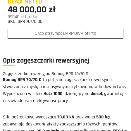
CENA NETTO
48 000,00 zł
59040 zł brutto
SKU:
BPR 70/70 DE
Chcę otrzymać DARMOWĄ ofertę
Opis zagęszczarki rewersyjnej
Zagęszczarka rewersyjna Bomag BPR 70/70 D
Bomag BPR 70/70 D
to potężna zagęszczarka rewersyjna,
stworzona z myślą o intensywnym użytkowaniu w budownictwie.
Wyposażona w silnik
Hatz 1D90
, działający na
diesel
, gwarantuje
niezawodność i efektywność pracy.
Siła odśrodkowa wynosząca
70.00 kN
oraz waga
580 kg
zapewniają doskonałe efekty zagęszczania różnych gruntów.