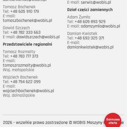
E-mail:
serwis@wobis.pl
Tomasz Bochenek
Dział części zamiennych
Tel:
+48 605 910 179
E-mail:
Adam Żymła
tomaszbochenek@wobis.pl
Tel:
+48 609 893 929
E-mail:
adamzymla@wobis.pl
Dawid Szczęch
Tel:
+48 782 333 663
Damian Kwiotek
E-mail:
dawidszczech@wobis.pl
Tel:
+48 693 325 371
E-mail:
Przedstawiciele regionalni
damiankwiotek@wobis.pl
Tomasz Rozmaity
Tel:
+48 783 777 373
E-mail:
tomaszrozmaity@wobis.pl
Woj. małopolskie
Wojciech Bochenek
Tel:
+48 794 622 099
E-mail:
wojciechbochenek@wobis.pl
Woj. dolnośląskie
Darmowa
oferta
2026 - wszelkie prawa zastrzeżone © WOBIS Maszyny Budowlane