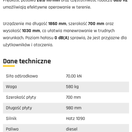
Prędkość posuwu
28.0 m/min
oraz częstotliwość robocza
66.0 Hz
umożliwiają efektywne operowanie w terenie.
Urządzenie ma długość
1860 mm
, szerokość
700 mm
oraz
wysokość
1030 mm
, co ułatwia manewrowanie w trudnych
warunkach. Poziom hałasu
0 dB(A)
sprawia, że jest przyjazne dla
użytkowników i otoczenia.
Dane techniczne
Siła odśrodkowa
70.00 kN
Waga
580 kg
Szerokość płyty
700 mm
Długość płyty
980 mm
Silnik
Hatz 1D90
Paliwo
diesel