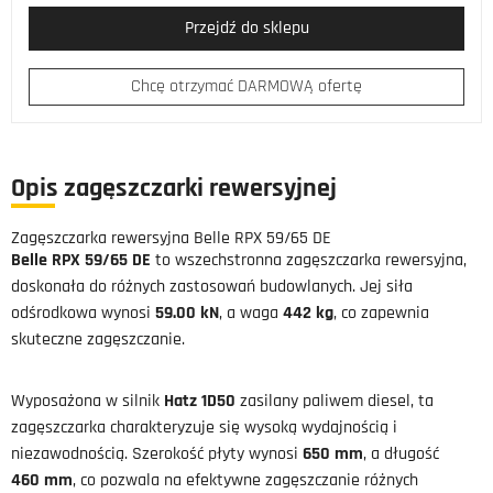
Przejdź do sklepu
Chcę otrzymać DARMOWĄ ofertę
Opis zagęszczarki rewersyjnej
Zagęszczarka rewersyjna Belle RPX 59/65 DE
Belle RPX 59/65 DE
to wszechstronna zagęszczarka rewersyjna,
doskonała do różnych zastosowań budowlanych. Jej siła
odśrodkowa wynosi
59.00 kN
, a waga
442 kg
, co zapewnia
skuteczne zagęszczanie.
Wyposażona w silnik
Hatz 1D50
zasilany paliwem diesel, ta
zagęszczarka charakteryzuje się wysoką wydajnością i
niezawodnością. Szerokość płyty wynosi
650 mm
, a długość
460 mm
, co pozwala na efektywne zagęszczanie różnych