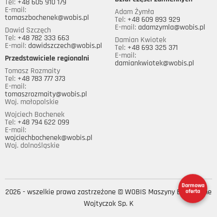
Tel:
+48 605 910 179
E-mail:
Adam Żymła
tomaszbochenek@wobis.pl
Tel:
+48 609 893 929
E-mail:
adamzymla@wobis.pl
Dawid Szczęch
Tel:
+48 782 333 663
Damian Kwiotek
E-mail:
dawidszczech@wobis.pl
Tel:
+48 693 325 371
E-mail:
Przedstawiciele regionalni
damiankwiotek@wobis.pl
Tomasz Rozmaity
Tel:
+48 783 777 373
E-mail:
tomaszrozmaity@wobis.pl
Woj. małopolskie
Wojciech Bochenek
Tel:
+48 794 622 099
E-mail:
wojciechbochenek@wobis.pl
Woj. dolnośląskie
Darmowa
2026 - wszelkie prawa zastrzeżone © WOBIS Maszyny Budowlane
oferta
Wojtyczok Sp. K