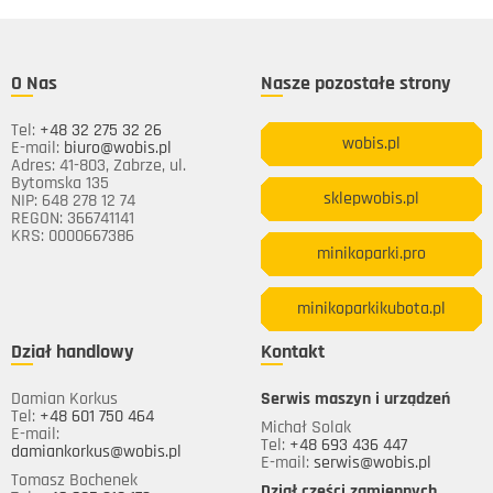
O Nas
Nasze pozostałe strony
Tel:
+48 32 275 32 26
wobis.pl
E-mail:
biuro@wobis.pl
Adres: 41-803, Zabrze, ul.
Bytomska 135
sklepwobis.pl
NIP: 648 278 12 74
REGON: 366741141
KRS: 0000667386
minikoparki.pro
minikoparkikubota.pl
Dział handlowy
Kontakt
Damian Korkus
Serwis maszyn i urządzeń
Tel:
+48 601 750 464
Michał Solak
E-mail:
Tel:
+48 693 436 447
damiankorkus@wobis.pl
E-mail:
serwis@wobis.pl
Tomasz Bochenek
Dział części zamiennych