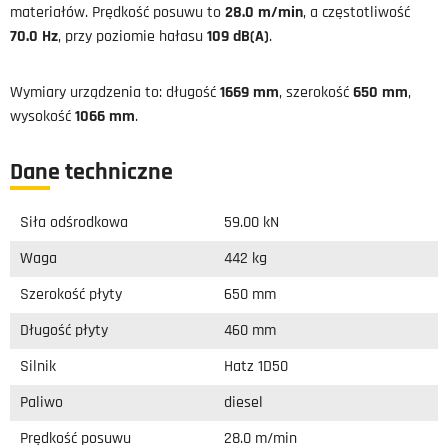
materiałów. Prędkość posuwu to
28.0 m/min
, a częstotliwość
70.0 Hz
, przy poziomie hałasu
109 dB(A)
.
Wymiary urządzenia to: długość
1669 mm
, szerokość
650 mm
,
wysokość
1066 mm
.
Dane techniczne
Siła odśrodkowa
59.00 kN
Waga
442 kg
Szerokość płyty
650 mm
Długość płyty
460 mm
Silnik
Hatz 1D50
Paliwo
diesel
Prędkość posuwu
28.0 m/min