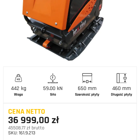
442 kg
59.00 kN
650 mm
460 mm
Waga
Siła
Szerokość płyty
Długość płyty
CENA NETTO
36 999,00 zł
45508.77 zł brutto
SKU:
161.9.213