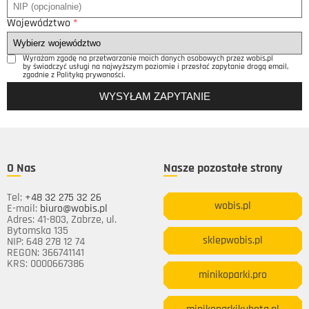
Województwo
*
Wyrażam zgodę na przetwarzanie moich danych osobowych przez wobis.pl
by świadczyć usługi na najwyższym poziomie i przesłać zapytanie drogą email,
zgodnie z Polityką prywaności.
O Nas
Nasze pozostałe strony
Tel:
+48 32 275 32 26
wobis.pl
E-mail:
biuro@wobis.pl
Adres: 41-803, Zabrze, ul.
Bytomska 135
sklepwobis.pl
NIP: 648 278 12 74
REGON: 366741141
KRS: 0000667386
minikoparki.pro