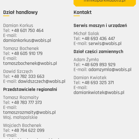
minikoparkikubota.pl
Dział handlowy
Kontakt
Damian Korkus
Serwis maszyn i urządzeń
Tel:
+48 601 750 464
Michał Solak
E-mail:
Tel:
+48 693 436 447
damiankorkus@wobis.pl
E-mail:
serwis@wobis.pl
Tomasz Bochenek
Dział części zamiennych
Tel:
+48 605 910 179
E-mail:
Adam Żymła
tomaszbochenek@wobis.pl
Tel:
+48 609 893 929
E-mail:
adamzymla@wobis.pl
Dawid Szczęch
Tel:
+48 782 333 663
Damian Kwiotek
E-mail:
dawidszczech@wobis.pl
Tel:
+48 693 325 371
E-mail:
Przedstawiciele regionalni
damiankwiotek@wobis.pl
Tomasz Rozmaity
Tel:
+48 783 777 373
E-mail:
tomaszrozmaity@wobis.pl
Woj. małopolskie
Wojciech Bochenek
Tel:
+48 794 622 099
E-mail: