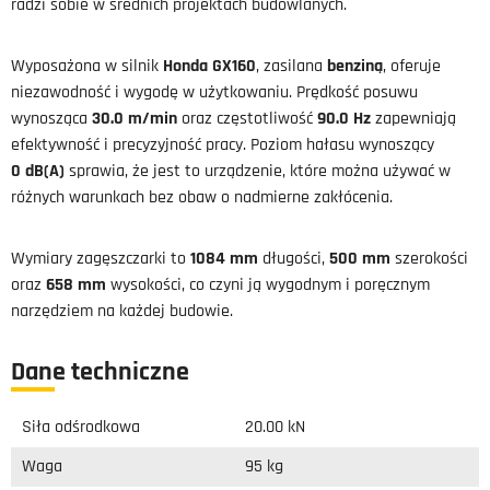
radzi sobie w średnich projektach budowlanych.
Wyposażona w silnik
Honda GX160
, zasilana
benziną
, oferuje
niezawodność i wygodę w użytkowaniu. Prędkość posuwu
wynosząca
30.0 m/min
oraz częstotliwość
90.0 Hz
zapewniają
efektywność i precyzyjność pracy. Poziom hałasu wynoszący
0 dB(A)
sprawia, że jest to urządzenie, które można używać w
różnych warunkach bez obaw o nadmierne zakłócenia.
Wymiary zagęszczarki to
1084 mm
długości,
500 mm
szerokości
oraz
658 mm
wysokości, co czyni ją wygodnym i poręcznym
narzędziem na każdej budowie.
Dane techniczne
Siła odśrodkowa
20.00 kN
Waga
95 kg