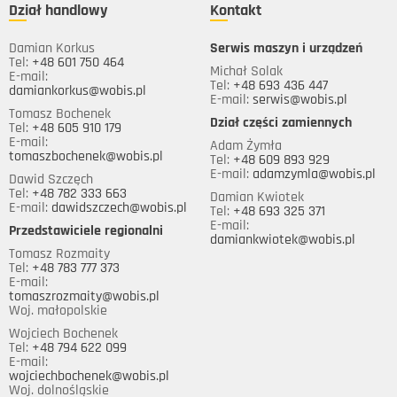
Dział handlowy
Kontakt
Damian Korkus
Serwis maszyn i urządzeń
Tel:
+48 601 750 464
Michał Solak
E-mail:
Tel:
+48 693 436 447
damiankorkus@wobis.pl
E-mail:
serwis@wobis.pl
Tomasz Bochenek
Dział części zamiennych
Tel:
+48 605 910 179
E-mail:
Adam Żymła
tomaszbochenek@wobis.pl
Tel:
+48 609 893 929
E-mail:
adamzymla@wobis.pl
Dawid Szczęch
Tel:
+48 782 333 663
Damian Kwiotek
E-mail:
dawidszczech@wobis.pl
Tel:
+48 693 325 371
E-mail:
Przedstawiciele regionalni
damiankwiotek@wobis.pl
Tomasz Rozmaity
Tel:
+48 783 777 373
E-mail:
tomaszrozmaity@wobis.pl
Woj. małopolskie
Wojciech Bochenek
Tel:
+48 794 622 099
E-mail:
wojciechbochenek@wobis.pl
Woj. dolnośląskie