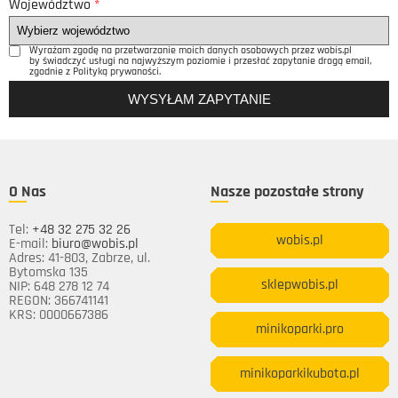
Województwo
*
Wyrażam zgodę na przetwarzanie moich danych osobowych przez wobis.pl
by świadczyć usługi na najwyższym poziomie i przesłać zapytanie drogą email,
zgodnie z Polityką prywaności.
O Nas
Nasze pozostałe strony
Tel:
+48 32 275 32 26
wobis.pl
E-mail:
biuro@wobis.pl
Adres: 41-803, Zabrze, ul.
Bytomska 135
sklepwobis.pl
NIP: 648 278 12 74
REGON: 366741141
KRS: 0000667386
minikoparki.pro
minikoparkikubota.pl