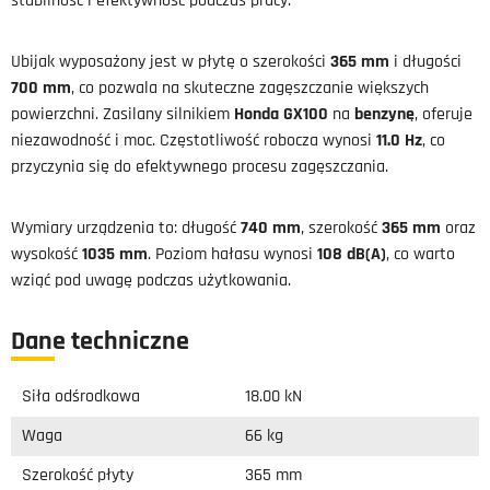
stabilność i efektywność podczas pracy.
Ubijak wyposażony jest w płytę o szerokości
365 mm
i długości
700 mm
, co pozwala na skuteczne zagęszczanie większych
powierzchni. Zasilany silnikiem
Honda GX100
na
benzynę
, oferuje
niezawodność i moc. Częstotliwość robocza wynosi
11.0 Hz
, co
przyczynia się do efektywnego procesu zagęszczania.
Wymiary urządzenia to: długość
740 mm
, szerokość
365 mm
oraz
wysokość
1035 mm
. Poziom hałasu wynosi
108 dB(A)
, co warto
wziąć pod uwagę podczas użytkowania.
Dane techniczne
Siła odśrodkowa
18.00 kN
Waga
66 kg
Szerokość płyty
365 mm