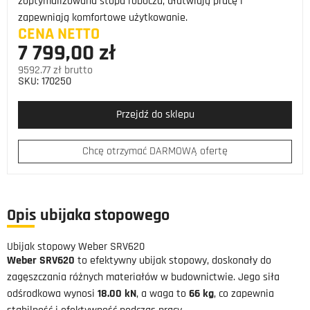
zoptymalizowana stopa robocza, ułatwiają pracę i
zapewniają komfortowe użytkowanie.
CENA NETTO
7 799,00 zł
9592.77 zł brutto
SKU:
170250
Przejdź do sklepu
Chcę otrzymać DARMOWĄ ofertę
Opis ubijaka stopowego
Ubijak stopowy Weber SRV620
Weber SRV620
to efektywny ubijak stopowy, doskonały do
zagęszczania różnych materiałów w budownictwie. Jego siła
odśrodkowa wynosi
18.00 kN
, a waga to
66 kg
, co zapewnia