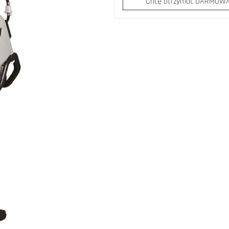
Chcę otrzymać DARMOWĄ