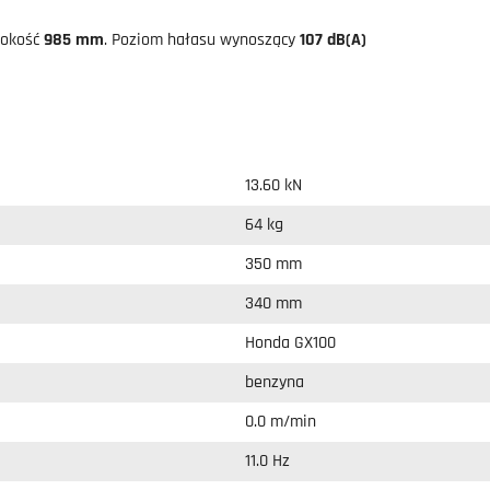
sokość
985 mm
. Poziom hałasu wynoszący
107 dB(A)
13.60 kN
64 kg
350 mm
340 mm
Honda GX100
benzyna
0.0 m/min
11.0 Hz