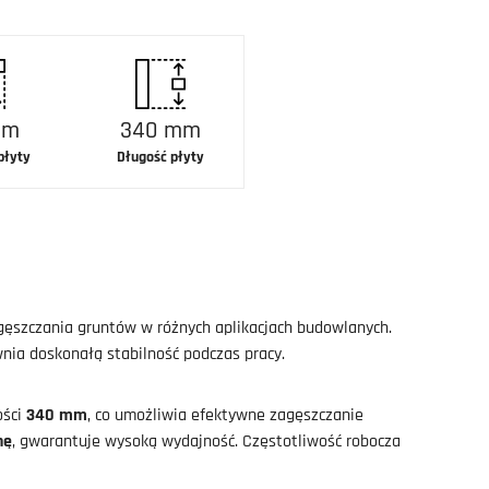
mm
340 mm
płyty
Długość płyty
gęszczania gruntów w różnych aplikacjach budowlanych.
wnia doskonałą stabilność podczas pracy.
ości
340 mm
, co umożliwia efektywne zagęszczanie
nę
, gwarantuje wysoką wydajność. Częstotliwość robocza