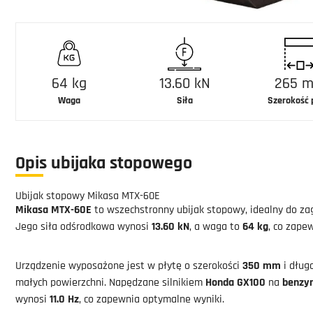
64 kg
13.60 kN
265 
Waga
Siła
Szerokość 
Opis ubijaka stopowego
Ubijak stopowy Mikasa MTX-60E
Mikasa MTX-60E
to wszechstronny ubijak stopowy, idealny do za
Jego siła odśrodkowa wynosi
13.60 kN
, a waga to
64 kg
, co zape
Urządzenie wyposażone jest w płytę o szerokości
350 mm
i dług
małych powierzchni. Napędzane silnikiem
Honda GX100
na
benzy
wynosi
11.0 Hz
, co zapewnia optymalne wyniki.