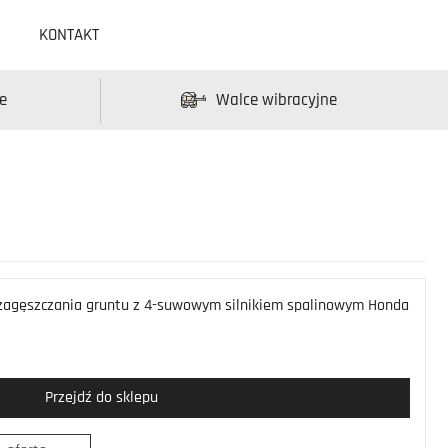
KONTAKT
e
Walce wibracyjne
 zagęszczania gruntu z 4-suwowym silnikiem spalinowym Honda
Przejdź do sklepu