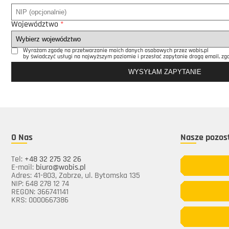
Województwo
*
Wyrażam zgodę na przetwarzanie moich danych osobowych przez wobis.pl
by świadczyć usługi na najwyższym poziomie i przesłać zapytanie drogą email, zgo
O Nas
Nasze pozost
Tel:
+48 32 275 32 26
E-mail:
biuro@wobis.pl
Adres: 41-803, Zabrze, ul. Bytomska 135
NIP: 648 278 12 74
REGON: 366741141
KRS: 0000667386