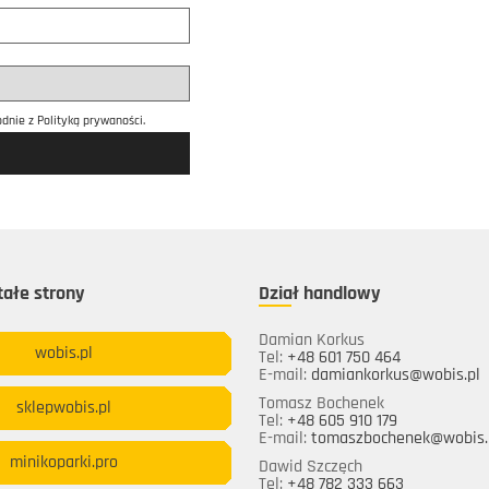
dnie z Polityką prywaności.
ałe strony
Dział handlowy
Damian Korkus
wobis.pl
Tel:
+48 601 750 464
E-mail:
damiankorkus@wobis.pl
Tomasz Bochenek
sklepwobis.pl
Tel:
+48 605 910 179
E-mail:
tomaszbochenek@wobis.
minikoparki.pro
Dawid Szczęch
Tel:
+48 782 333 663